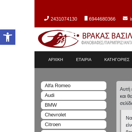
2431074130
6944680366
Ανοίξτε τη γραμμή εργαλείων
ΑΡΧΙΚΗ
ΕΤΑΙΡΙΑ
ΚΑΤΗΓΟΡΙΕΣ
Alfa Romeo
Αυτή 
Audi
και θ
σελίδ
BMW
Chevrolet
Να
Citroen
εί