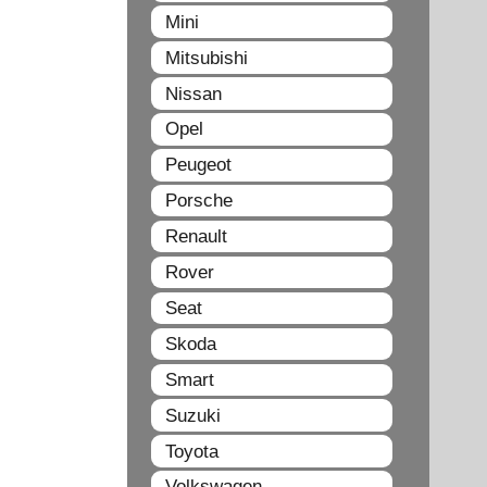
Mini
Mitsubishi
Nissan
Opel
Peugeot
Porsche
Renault
Rover
Seat
Skoda
Smart
Suzuki
Toyota
Volkswagen