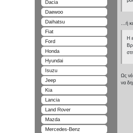
βο
Dacia
Daewoo
Daihatsu
…ή κα
Fiat
Η 
Ford
Βρ
Honda
στ
Hyundai
Isuzu
Ως νέ
Jeep
να δη
Kia
Lancia
Land Rover
Mazda
Mercedes-Benz