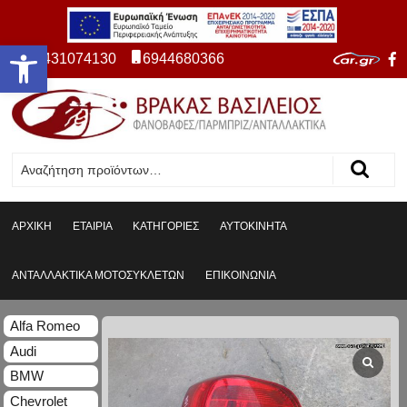
Ανοίξτε τη γραμμή εργαλείων
2431074130
6944680366
ΑΡΧΙΚΗ
ΕΤΑΙΡΙΑ
ΚΑΤΗΓΟΡΙΕΣ
ΑΥΤΟΚΙΝΗΤΑ
ΑΝΤΑΛΛΑΚΤΙΚΑ ΜΟΤΟΣΥΚΛΕΤΩΝ
ΕΠΙΚΟΙΝΩΝΙΑ
Alfa Romeo
Audi
BMW
Chevrolet