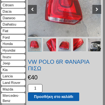
Citroen
Dacia
Daewoo
Daihatsu
Fiat
Ford
Honda
Hyundai
Isuzu
VW POLO 6R ΦΑΝΑΡΙΑ
Jeep
ΠΙΣΩ
Kia
€
40
Lancia
Land Rover
Mazda
Mercedes-
Προσθήκη στο καλάθι
Benz