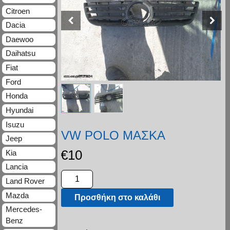
Citroen
Dacia
Daewoo
Daihatsu
Fiat
Ford
Honda
Hyundai
Isuzu
VW POLO ΜΑΣΚΑ
Jeep
€
10
Kia
Lancia
Land Rover
Mazda
Προσθήκη στο καλάθι
Mercedes-
Benz