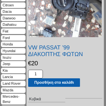
Citroen
Dacia
Daewoo
Daihatsu
Fiat
Ford
Honda
VW PASSAT ’99
Hyundai
ΔΙΑΚΟΠΤΗΣ ΦΩΤΩΝ
Isuzu
€
20
Jeep
Kia
Lancia
Προσθήκη στο καλάθι
Land Rover
Mazda
Mercedes-
Κυβικά
Benz