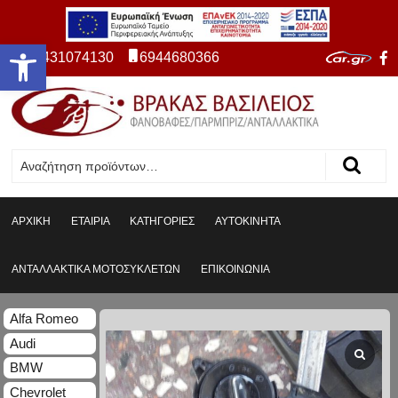
Ανοίξτε τη γραμμή εργαλείων
2431074130
6944680366
ΑΡΧΙΚΗ
ΕΤΑΙΡΙΑ
ΚΑΤΗΓΟΡΙΕΣ
ΑΥΤΟΚΙΝΗΤΑ
ΑΝΤΑΛΛΑΚΤΙΚΑ ΜΟΤΟΣΥΚΛΕΤΩΝ
ΕΠΙΚΟΙΝΩΝΙΑ
Alfa Romeo
Audi
BMW
Chevrolet