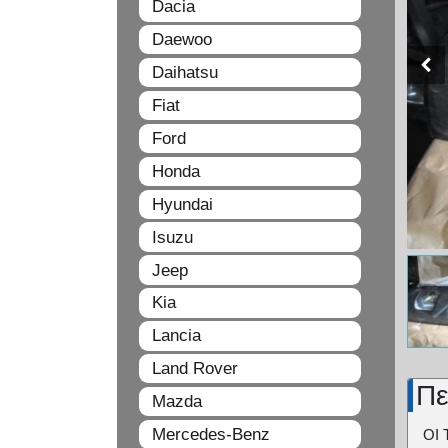
Dacia
Daewoo
Daihatsu
Fiat
Ford
Honda
Hyundai
Isuzu
Jeep
Kia
Lancia
Land Rover
Πε
Mazda
Mercedes-Benz
ΟΙ 