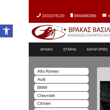
2431074130
6944680366
Ανοίξτε τη γραμμή εργαλείων
ΑΡΧΙΚΗ
ΕΤΑΙΡΙΑ
ΚΑΤΗΓΟΡΙΕΣ
Alfa Romeo
Audi
BMW
Chevrolet
Citroen