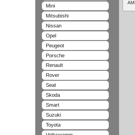
ΑΜ
Mini
Mitsubishi
Nissan
Opel
Peugeot
Porsche
Renault
Rover
Seat
Skoda
Smart
Suzuki
Toyota
Volkswagen