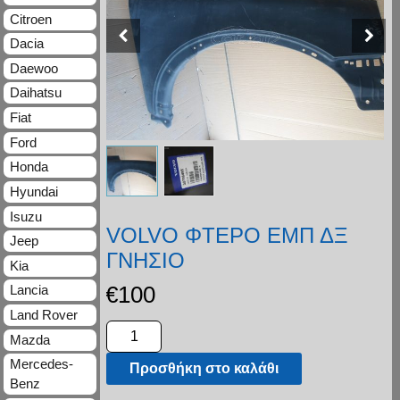
Citroen
Dacia
Daewoo
Daihatsu
Fiat
Ford
Honda
Hyundai
Isuzu
VOLVO ΦΤΕΡΟ ΕΜΠ ΔΞ
Jeep
ΓΝΗΣΙΟ
Kia
€
100
Lancia
Land Rover
Mazda
Mercedes-
Προσθήκη στο καλάθι
Benz