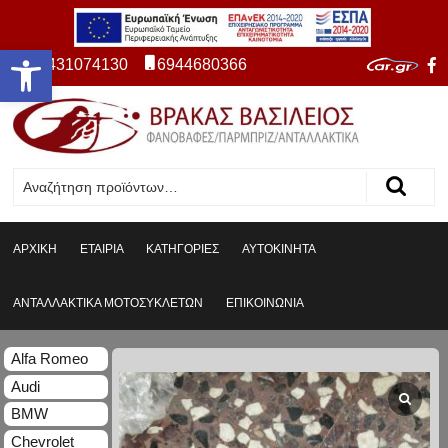
Ανοίξτε τη γραμμή εργαλείων
2431074130
6944680366
ΑΡΧΙΚΗ
ΕΤΑΙΡΙΑ
ΚΑΤΗΓΟΡΙΕΣ
ΑΥΤΟΚΙΝΗΤΑ
ΑΝΤΑΛΛΑΚΤΙΚΑ ΜΟΤΟΣΥΚΛΕΤΩΝ
ΕΠΙΚΟΙΝΩΝΙΑ
Alfa Romeo
Audi
BMW
Chevrolet