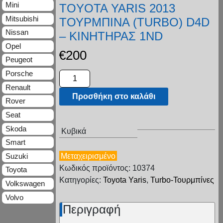
Mini
TOYOTA YARIS 2013
Mitsubishi
ΤΟΥΡΜΠΙΝΑ (TURBO) D4D
Nissan
– ΚΙΝΗΤΗΡΑΣ 1ND
Opel
€
200
Peugeot
Porsche
Renault
Προσθήκη στο καλάθι
Rover
Seat
Skoda
Κυβικά
Smart
Suzuki
Μεταχειρισμένο
Κωδικός προϊόντος: 10374
Toyota
Κατηγορίες:
Toyota Yaris
,
Turbo-Τουρμπίνες
Volkswagen
Volvo
Περιγραφή