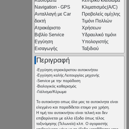
Καθίσματα
Κεντρικό κλείδωμα
Navigation - GPS
Κλιματισμός(A/C)
Ανταλλαγή με Car
Προβολείς ομίχλης
δεκτή
Τιμόνι Πολλών
Ατρακάριστο
Χρήσεων
Βιβλίο Service
Υδραυλικό τιμόνι
Εγγύηση
Υπολογιστής
Εισαγωγής
Ταξιδιού
Περιγραφή
-Εγγύηση ατρακάριστου αυτοκινήτου
-Εγγύηση καλής Λειτουργίας μηχανής
-Service με την παράδοση
-Βιολογικός καθαρισμός
-Γιάλισμα/Κέρωμα
Το αυτοκίνητο οπως όλα μας τα αυτοκίνητα είναι
ελεγμένο και παραδίδεται ετοιμο για χρήση.
Η τιμή του αυτοκινήτου είναι τελική και δεν
επιβαρύνεται με αλλα έξοδα όπως τέλος
ταξινόμησης (Τελωνείο) κλπ. Ο αγοραστής