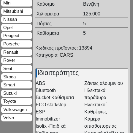
Mini
Καύσιμο
Βενζίνη
Mitsubishi
Χιλιόμετρα
125.000
Nissan
Πόρτες
5
Opel
Καθίσματα
5
Peugeot
Porsche
Κωδικός προϊόντος: 13894
Renault
Κατηγορία:
CARS
Rover
Seat
Ιδιαιτερότητες
Skoda
ABS
Ζάντες αλουμινίου
Smart
Bluetooth
Ηλεκτρικά
Suzuki
Bucket Καθίσματα
παράθυρα
Toyota
ECO start/stop
Ηλεκτρικοί
Volkswagen
ESP
Καθρέφτες
Volvo
Immobilizer
Κάμερα
Isofix -Παιδικά
οπισθοπορείας