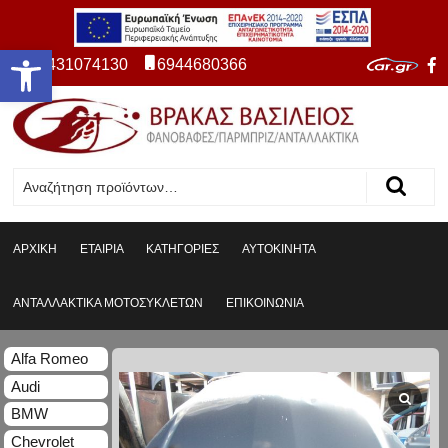
Ανοίξτε τη γραμμή εργαλείων
2431074130
6944680366
ΑΡΧΙΚΗ
ΕΤΑΙΡΙΑ
ΚΑΤΗΓΟΡΙΕΣ
ΑΥΤΟΚΙΝΗΤΑ
ΑΝΤΑΛΛΑΚΤΙΚΑ ΜΟΤΟΣΥΚΛΕΤΩΝ
ΕΠΙΚΟΙΝΩΝΙΑ
Alfa Romeo
Audi
BMW
Chevrolet