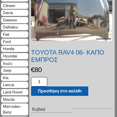
Citroen
Dacia
Daewoo
Daihatsu
Fiat
Ford
Honda
TOYOTA RAV4 06- ΚΑΠΟ
Hyundai
ΕΜΠΡΟΣ
Isuzu
€
80
Jeep
Kia
Lancia
Προσθήκη στο καλάθι
Land Rover
Mazda
Mercedes-
Κυβικά
Benz