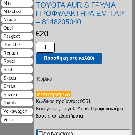
Mini
TOYOTA AURIS ΓΡΥΛΙΑ
Mitsubishi
ΠΡΟΦΥΛΑΚΤΗΡΑ ΕΜΠ.ΑΡ.
Nissan
– 8148205040
Opel
€
20
Peugeot
Porsche
Renault
Προσθήκη στο καλάθι
Rover
Seat
Skoda
Κυβικά
Smart
Μεταχειρισμένο
Suzuki
Κωδικός προϊόντος: 9551
Toyota
Κατηγορίες:
Toyota Auris
,
Προφυλακτήρα-
Volkswagen
βάσεις και εξαρτήματα
Volvo
Περιγραφή