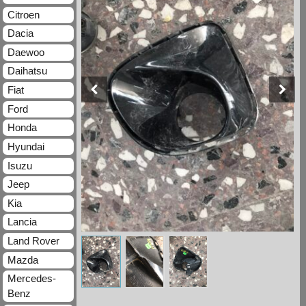
Citroen
Dacia
Daewoo
Daihatsu
Fiat
Ford
Honda
Hyundai
Isuzu
Jeep
Kia
Lancia
Land Rover
Mazda
Mercedes-
Benz