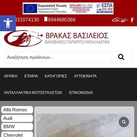
Ανοίξτε τη γραμμή εργαλείων
2431074130
6944680366
ΑΡΧΙΚΗ
ΕΤΑΙΡΙΑ
ΚΑΤΗΓΟΡΙΕΣ
ΑΥΤΟΚΙΝΗΤΑ
ΑΝΤΑΛΛΑΚΤΙΚΑ ΜΟΤΟΣΥΚΛΕΤΩΝ
ΕΠΙΚΟΙΝΩΝΙΑ
Alfa Romeo
Audi
BMW
Chevrolet