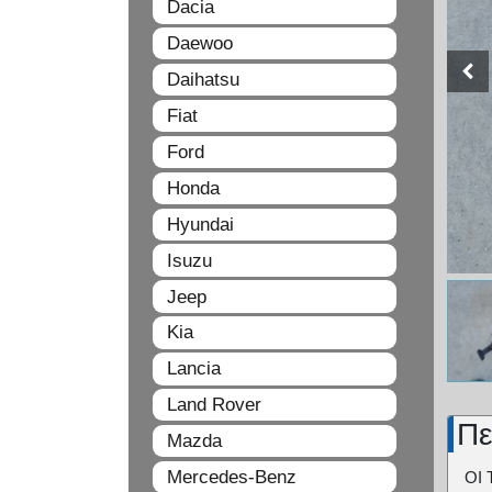
Dacia
Daewoo
Daihatsu
Fiat
Ford
Honda
Hyundai
Isuzu
Jeep
Kia
Lancia
Land Rover
Πε
Mazda
Mercedes-Benz
ΟΙ 