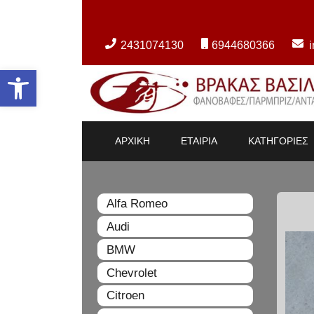
2431074130
6944680366
Ανοίξτε τη γραμμή εργαλείων
ΑΡΧΙΚΗ
ΕΤΑΙΡΙΑ
ΚΑΤΗΓΟΡΙΕΣ
Alfa Romeo
Audi
BMW
Chevrolet
Citroen