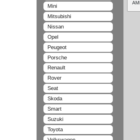
ΑΜ
Mini
Mitsubishi
Nissan
Opel
Peugeot
Porsche
Renault
Rover
Seat
Skoda
Smart
Suzuki
Toyota
Volkswagen