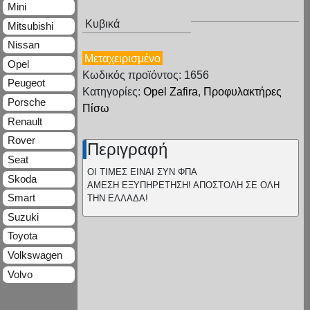
Mini
Κυβικά
Mitsubishi
Nissan
Μεταχειρισμένο
Opel
Κωδικός προϊόντος: 1656
Peugeot
Κατηγορίες:
Opel Zafira
,
Προφυλακτήρες
Porsche
Πίσω
Renault
Rover
Περιγραφή
Seat
ΟΙ ΤΙΜΕΣ ΕΙΝΑΙ ΣΥΝ ΦΠΑ
Skoda
ΑΜΕΣΗ ΕΞΥΠΗΡΕΤΗΣΗ! ΑΠΟΣΤΟΛΗ ΣΕ ΟΛΗ
Smart
ΤΗΝ ΕΛΛΑΔΑ!
Suzuki
Toyota
Volkswagen
Volvo