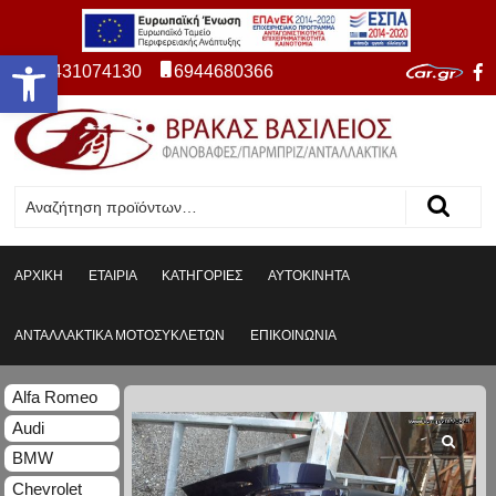
Ανοίξτε τη γραμμή εργαλείων
2431074130
6944680366
ΑΡΧΙΚΗ
ΕΤΑΙΡΙΑ
ΚΑΤΗΓΟΡΙΕΣ
ΑΥΤΟΚΙΝΗΤΑ
ΑΝΤΑΛΛΑΚΤΙΚΑ ΜΟΤΟΣΥΚΛΕΤΩΝ
ΕΠΙΚΟΙΝΩΝΙΑ
Alfa Romeo
Audi
BMW
Chevrolet