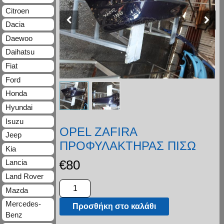
Citroen
Dacia
Daewoo
Daihatsu
Fiat
Ford
Honda
Hyundai
Isuzu
OPEL ZAFIRA
Jeep
ΠΡΟΦΥΛΑΚΤΗΡΑΣ ΠΙΣΩ
Kia
€
80
Lancia
Land Rover
Mazda
Mercedes-
Προσθήκη στο καλάθι
Benz