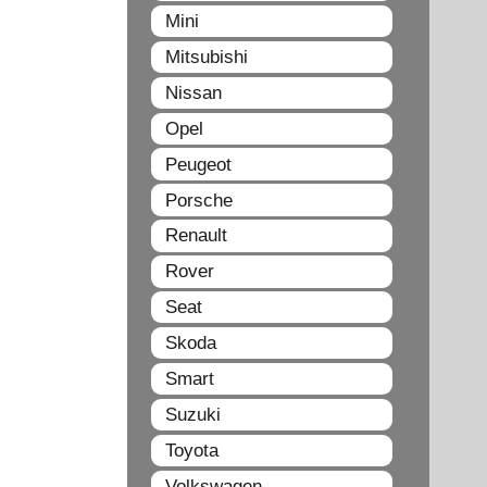
Mini
Mitsubishi
Nissan
Opel
Peugeot
Porsche
Renault
Rover
Seat
Skoda
Smart
Suzuki
Toyota
Volkswagen