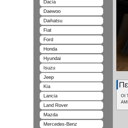
Dacia
Daewoo
Daihatsu
Fiat
Ford
Honda
Hyundai
Isuzu
Jeep
Πε
Kia
Lancia
ΟΙ 
ΑΜ
Land Rover
Mazda
Mercedes-Benz