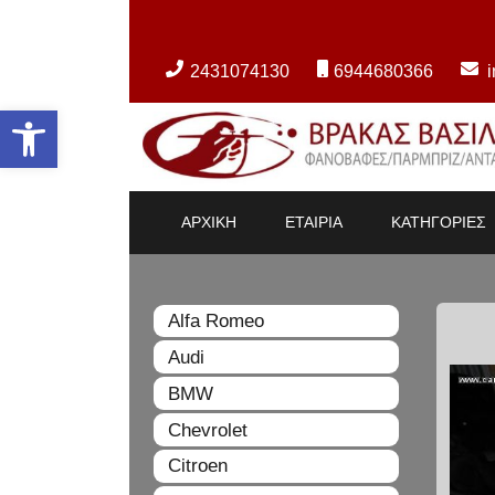
2431074130
6944680366
Ανοίξτε τη γραμμή εργαλείων
ΑΡΧΙΚΗ
ΕΤΑΙΡΙΑ
ΚΑΤΗΓΟΡΙΕΣ
Alfa Romeo
Audi
BMW
Chevrolet
Citroen