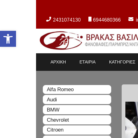
2431074130
6944680366
Ανοίξτε τη γραμμή εργαλείων
ΑΡΧΙΚΗ
ΕΤΑΙΡΙΑ
ΚΑΤΗΓΟΡΙΕΣ
Alfa Romeo
Audi
BMW
Chevrolet
Citroen