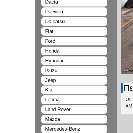
Dacia
Daewoo
Daihatsu
Fiat
Ford
Honda
Hyundai
Isuzu
Jeep
Πε
Kia
Lancia
ΟΙ 
ΑΜ
Land Rover
Mazda
Mercedes-Benz