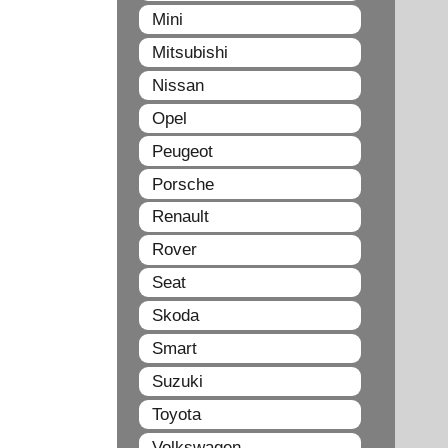
Mini
Mitsubishi
Nissan
Opel
Peugeot
Porsche
Renault
Rover
Seat
Skoda
Smart
Suzuki
Toyota
Volkswagen