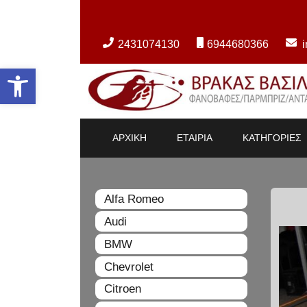
2431074130
6944680366
Ανοίξτε τη γραμμή εργαλείων
ΑΡΧΙΚΗ
ΕΤΑΙΡΙΑ
ΚΑΤΗΓΟΡΙΕΣ
Alfa Romeo
Audi
BMW
Chevrolet
Citroen