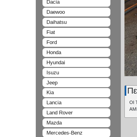
Dacia
Daewoo
Daihatsu
Fiat
Ford
Honda
Hyundai
Isuzu
Jeep
Πε
Kia
Lancia
ΟΙ 
ΑΜ
Land Rover
Mazda
Mercedes-Benz