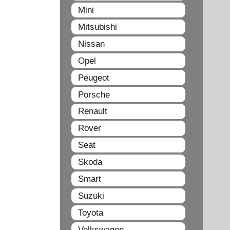
Mini
Mitsubishi
Nissan
Opel
Peugeot
Porsche
Renault
Rover
Seat
Skoda
Smart
Suzuki
Toyota
Volkswagen