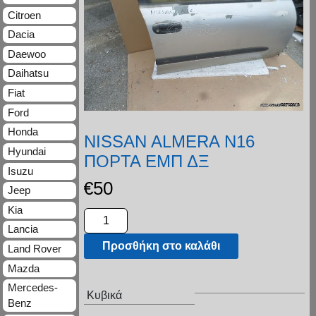
Citroen
Dacia
Daewoo
Daihatsu
Fiat
Ford
Honda
NISSAN ALMERA N16
Hyundai
ΠΟΡΤΑ ΕΜΠ ΔΞ
Isuzu
€
50
Jeep
Kia
Lancia
Προσθήκη στο καλάθι
Land Rover
Mazda
Mercedes-
Κυβικά
Benz