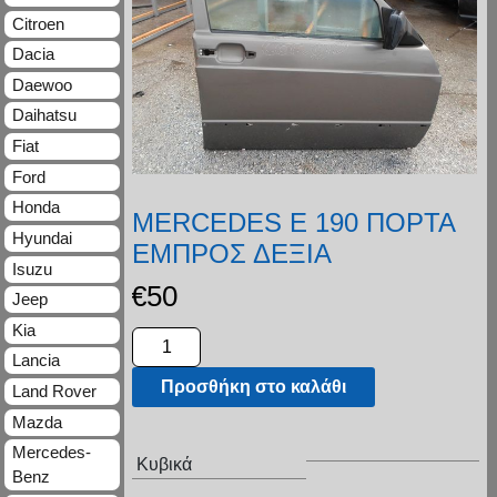
Citroen
Dacia
Daewoo
Daihatsu
Fiat
Ford
Honda
MERCEDES E 190 ΠΟΡΤΑ
Hyundai
ΕΜΠΡΟΣ ΔΕΞΙΑ
Isuzu
€
50
Jeep
Kia
Lancia
Προσθήκη στο καλάθι
Land Rover
Mazda
Mercedes-
Κυβικά
Benz