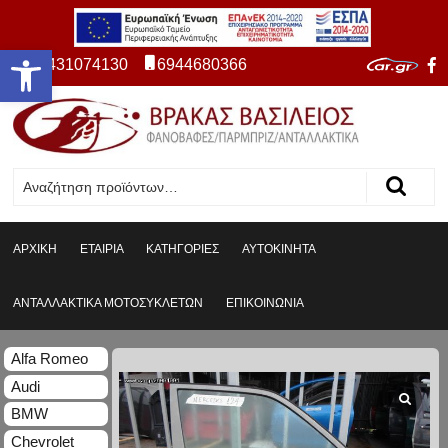
Ανοίξτε τη γραμμή εργαλείων
2431074130
6944680366
ΑΡΧΙΚΗ
ΕΤΑΙΡΙΑ
ΚΑΤΗΓΟΡΙΕΣ
ΑΥΤΟΚΙΝΗΤΑ
ΑΝΤΑΛΛΑΚΤΙΚΑ ΜΟΤΟΣΥΚΛΕΤΩΝ
ΕΠΙΚΟΙΝΩΝΙΑ
Alfa Romeo
Audi
BMW
Chevrolet