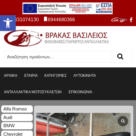
Ανοίξτε τη γραμμή εργαλείων
2431074130
6944680366
ΑΡΧΙΚΗ
ΕΤΑΙΡΙΑ
ΚΑΤΗΓΟΡΙΕΣ
ΑΥΤΟΚΙΝΗΤΑ
ΑΝΤΑΛΛΑΚΤΙΚΑ ΜΟΤΟΣΥΚΛΕΤΩΝ
ΕΠΙΚΟΙΝΩΝΙΑ
Alfa Romeo
Audi
BMW
Chevrolet