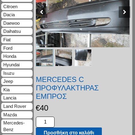
Citroen
Dacia
Daewoo
Daihatsu
Fiat
Ford
Honda
Hyundai
Isuzu
MERCEDES C
Jeep
ΠΡΟΦΥΛΑΚΤΗΡΑΣ
Kia
ΕΜΠΡΟΣ
Lancia
€
40
Land Rover
Mazda
Mercedes-
Benz
Προσθήκη στο καλάθι