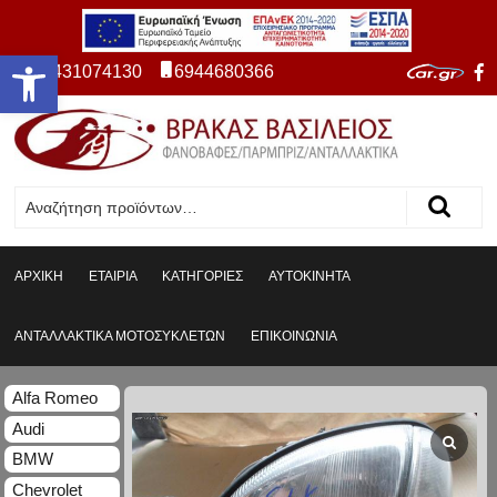
Ανοίξτε τη γραμμή εργαλείων
2431074130
6944680366
ΑΡΧΙΚΗ
ΕΤΑΙΡΙΑ
ΚΑΤΗΓΟΡΙΕΣ
ΑΥΤΟΚΙΝΗΤΑ
ΑΝΤΑΛΛΑΚΤΙΚΑ ΜΟΤΟΣΥΚΛΕΤΩΝ
ΕΠΙΚΟΙΝΩΝΙΑ
Alfa Romeo
Audi
BMW
Chevrolet