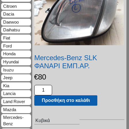
Citroen
Dacia
Daewoo
Daihatsu
Fiat
Ford
Honda
Mercedes-Benz SLK
Hyundai
ΦΑΝΑΡΙ ΕΜΠ.ΑΡ.
Isuzu
€
80
Jeep
Kia
Lancia
Προσθήκη στο καλάθι
Land Rover
Mazda
Mercedes-
Κυβικά
Benz