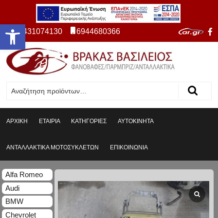
Ανοίξτε τη γραμμή εργαλείων
2431074130
6944680366
ΑΡΧΙΚΗ
ΕΤΑΙΡΙΑ
ΚΑΤΗΓΟΡΙΕΣ
ΑΥΤΟΚΙΝΗΤΑ
ΑΝΤΑΛΛΑΚΤΙΚΑ ΜΟΤΟΣΥΚΛΕΤΩΝ
ΕΠΙΚΟΙΝΩΝΙΑ
Alfa Romeo
Audi
BMW
Chevrolet