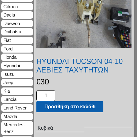
Citroen
Dacia
Daewoo
Daihatsu
Fiat
Ford
Honda
HYUNDAI TUCSON 04-10
Hyundai
ΛΕΒΙΕΣ ΤΑΧΥΤΗΤΩΝ
Isuzu
€
30
Jeep
Kia
Lancia
Προσθήκη στο καλάθι
Land Rover
Mazda
Mercedes-
Κυβικά
Benz