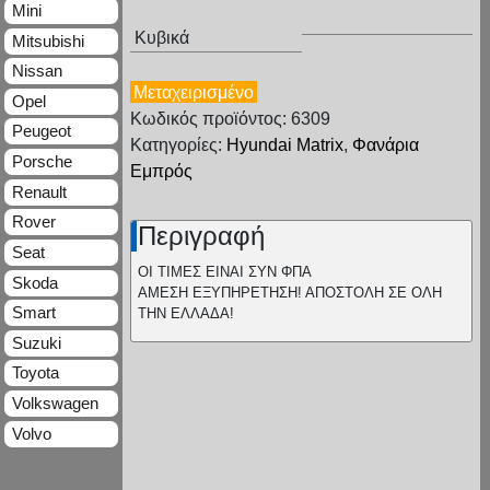
Mini
Κυβικά
Mitsubishi
Nissan
Μεταχειρισμένο
Opel
Κωδικός προϊόντος: 6309
Peugeot
Κατηγορίες:
Hyundai Matrix
,
Φανάρια
Porsche
Εμπρός
Renault
Rover
Περιγραφή
Seat
ΟΙ ΤΙΜΕΣ ΕΙΝΑΙ ΣΥΝ ΦΠΑ
Skoda
ΑΜΕΣΗ ΕΞΥΠΗΡΕΤΗΣΗ! ΑΠΟΣΤΟΛΗ ΣΕ ΟΛΗ
Smart
ΤΗΝ ΕΛΛΑΔΑ!
Suzuki
Toyota
Volkswagen
Volvo