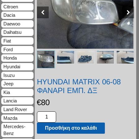
Citroen
Dacia
Daewoo
Daihatsu
Fiat
Ford
Honda
Hyundai
Isuzu
HYUNDAI MATRIX 06-08
Jeep
ΦΑΝΑΡΙ ΕΜΠ. ΔΞ
Kia
€
80
Lancia
Land Rover
Mazda
Mercedes-
Προσθήκη στο καλάθι
Benz