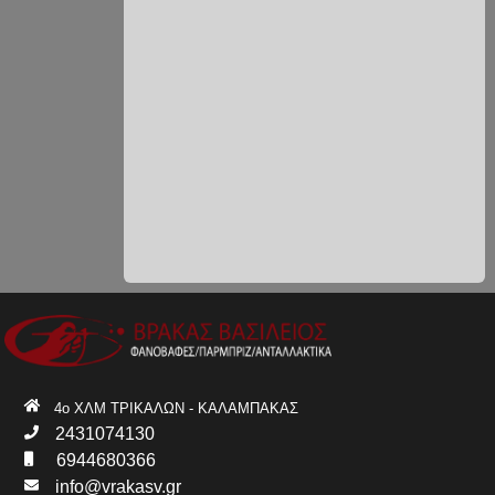
4ο ΧΛΜ ΤΡΙΚΑΛΩΝ - ΚΑΛΑΜΠΑΚΑΣ
2431074130
6944680366
info@vrakasv.gr