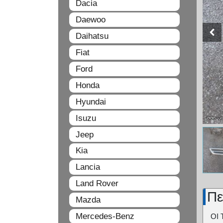
Dacia
Daewoo
Daihatsu
Fiat
Ford
Honda
Hyundai
Isuzu
Jeep
Kia
Lancia
Land Rover
Πε
Mazda
Mercedes-Benz
ΟΙ 