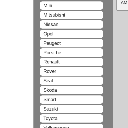
ΑΜ
Mini
Mitsubishi
Nissan
Opel
Peugeot
Porsche
Renault
Rover
Seat
Skoda
Smart
Suzuki
Toyota
Volkswagen