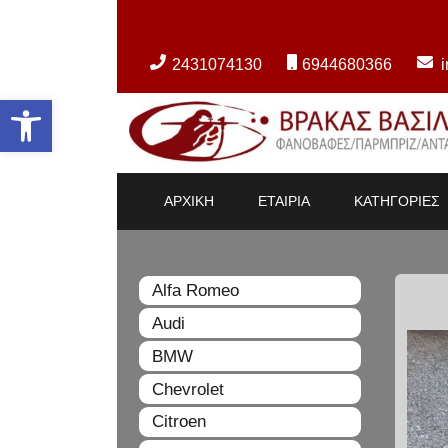
2431074130
6944680366
Ανοίξτε τη γραμμή εργαλείων
ΑΡΧΙΚΗ
ΕΤΑΙΡΙΑ
ΚΑΤΗΓΟΡΙΕΣ
Alfa Romeo
Audi
BMW
Chevrolet
Citroen