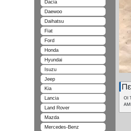
Dacia
Daewoo
Daihatsu
Fiat
Ford
Honda
Hyundai
Isuzu
Jeep
Πε
Kia
Lancia
ΟΙ 
ΑΜ
Land Rover
Mazda
Mercedes-Benz