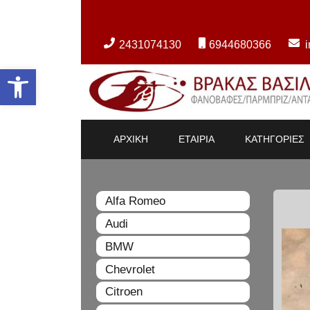
2431074130
6944680366
Ανοίξτε τη γραμμή εργαλείων
ΑΡΧΙΚΗ
ΕΤΑΙΡΙΑ
ΚΑΤΗΓΟΡΙΕΣ
Alfa Romeo
Audi
BMW
Chevrolet
Citroen