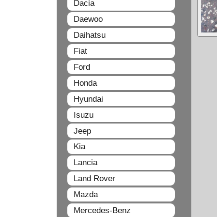
Dacia
Daewoo
Daihatsu
Fiat
Ford
Honda
Hyundai
Isuzu
Jeep
Kia
Lancia
Land Rover
Mazda
Mercedes-Benz