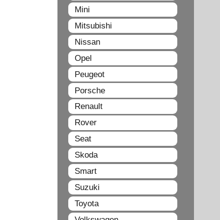
Mini
Mitsubishi
Nissan
Opel
Peugeot
Porsche
Renault
Rover
Seat
Skoda
Smart
Suzuki
Toyota
Volkswagen