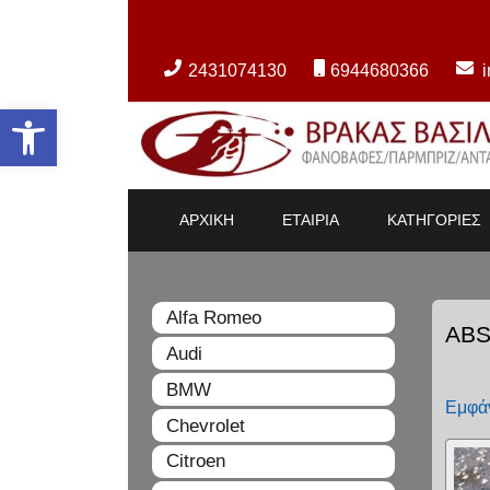
2431074130
6944680366
Ανοίξτε τη γραμμή εργαλείων
ΑΡΧΙΚΗ
ΕΤΑΙΡΙΑ
ΚΑΤΗΓΟΡΙΕΣ
Alfa Romeo
AB
Audi
BMW
Εμφάν
Chevrolet
Citroen