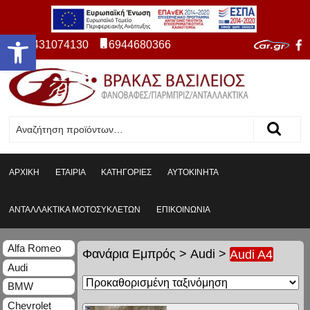
Ανοίξτε τη γραμμή εργαλείων
2431074130
6944680366
ΑΡΧΙΚΗ
ΕΤΑΙΡΙΑ
ΚΑΤΗΓΟΡΙΕΣ
ΑΥΤΟΚΙΝΗΤΑ
ΑΝΤΑΛΛΑΚΤΙΚΑ ΜΟΤΟΣΥΚΛΕΤΩΝ
ΕΠΙΚΟΙΝΩΝΙΑ
Alfa Romeo
Φανάρια Εμπρός
>
Audi
>
Audi A4
Audi
BMW
Chevrolet