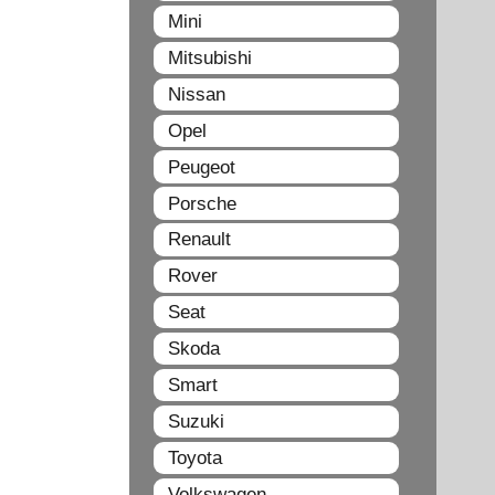
Mini
Mitsubishi
Nissan
Opel
Peugeot
Porsche
Renault
Rover
Seat
Skoda
Smart
Suzuki
Toyota
Volkswagen