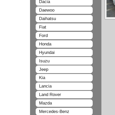
Dacia
Daewoo
Daihatsu
Fiat
Ford
Honda
Hyundai
Isuzu
Jeep
Kia
Lancia
Land Rover
Mazda
Mercedes-Benz