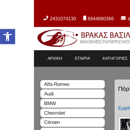
2431074130
6944680366
Ανοίξτε τη γραμμή εργαλείων
ΑΡΧΙΚΗ
ΕΤΑΙΡΙΑ
ΚΑΤΗΓΟΡΙΕΣ
Alfa Romeo
Πόρ
Audi
BMW
Εμφάν
Chevrolet
Citroen