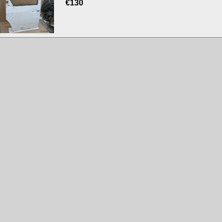
€
130