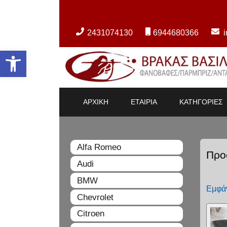
2431074130
6944680366
Ανοίξτε τη γραμμή εργαλείων
ΑΡΧΙΚΗ
ΕΤΑΙΡΙΑ
ΚΑΤΗΓΟΡΙΕΣ
Alfa Romeo
Προ
Audi
BMW
Εμφάν
Chevrolet
Citroen