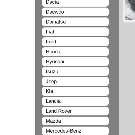
Dacia
Daewoo
Daihatsu
Fiat
Ford
Honda
Hyundai
Isuzu
Jeep
Kia
Lancia
Land Rover
Mazda
Mercedes-Benz