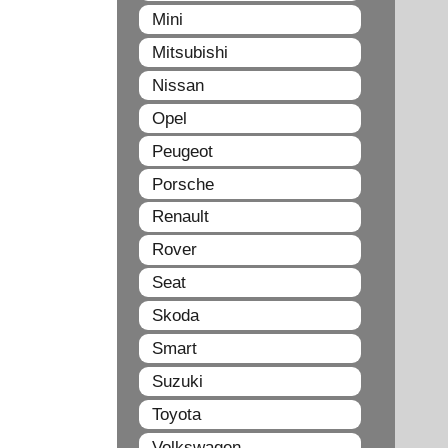
Mini
Mitsubishi
Nissan
Opel
Peugeot
Porsche
Renault
Rover
Seat
Skoda
Smart
Suzuki
Toyota
Volkswagen