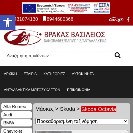
Ανοίξτε τη γραμμή εργαλείων
2431074130
6944680366
ΑΡΧΙΚΗ
ΕΤΑΙΡΙΑ
ΚΑΤΗΓΟΡΙΕΣ
ΑΥΤΟΚΙΝΗΤΑ
ΑΝΤΑΛΛΑΚΤΙΚΑ ΜΟΤΟΣΥΚΛΕΤΩΝ
ΕΠΙΚΟΙΝΩΝΙΑ
Alfa Romeo
Μάσκες
>
Skoda
>
Skoda Octavia
Audi
BMW
Chevrolet