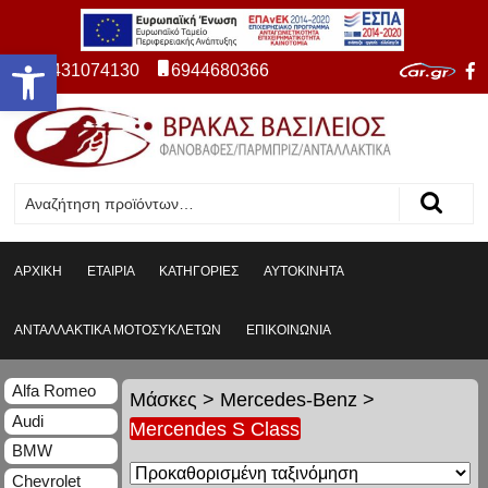
Ανοίξτε τη γραμμή εργαλείων
2431074130
6944680366
ΑΡΧΙΚΗ
ΕΤΑΙΡΙΑ
ΚΑΤΗΓΟΡΙΕΣ
ΑΥΤΟΚΙΝΗΤΑ
ΑΝΤΑΛΛΑΚΤΙΚΑ ΜΟΤΟΣΥΚΛΕΤΩΝ
ΕΠΙΚΟΙΝΩΝΙΑ
Alfa Romeo
Μάσκες
>
Mercedes-Benz
>
Audi
Mercendes S Class
BMW
Chevrolet