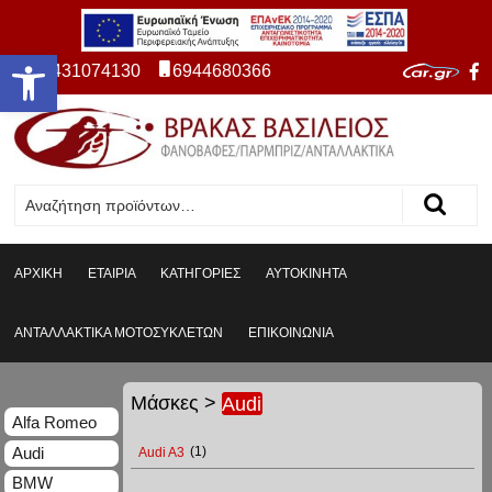
Ανοίξτε τη γραμμή εργαλείων
2431074130
6944680366
ΑΡΧΙΚΗ
ΕΤΑΙΡΙΑ
ΚΑΤΗΓΟΡΙΕΣ
ΑΥΤΟΚΙΝΗΤΑ
ΑΝΤΑΛΛΑΚΤΙΚΑ ΜΟΤΟΣΥΚΛΕΤΩΝ
ΕΠΙΚΟΙΝΩΝΙΑ
Μάσκες
>
Audi
Alfa Romeo
Audi
Audi A3
(1)
BMW