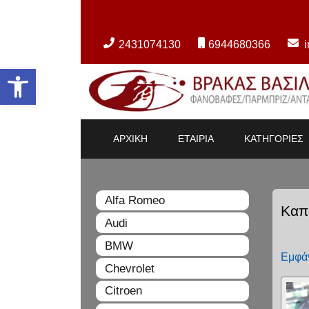
2431074130
6944680366
Ανοίξτε τη γραμμή εργαλείων
ΑΡΧΙΚΗ
ΕΤΑΙΡΙΑ
ΚΑΤΗΓΟΡΙΕΣ
Alfa Romeo
Καπ
Audi
BMW
Εμφάν
Chevrolet
Citroen