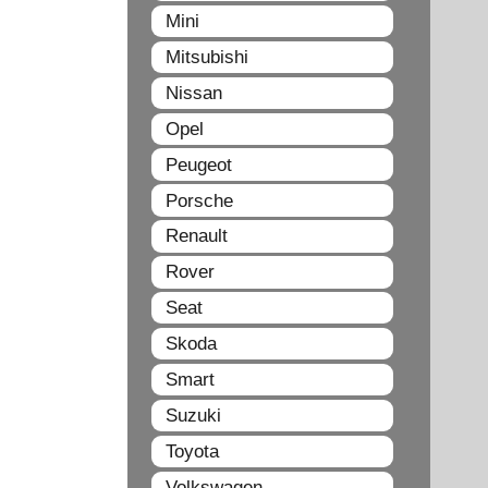
Mini
Mitsubishi
Nissan
Opel
Peugeot
Porsche
Renault
Rover
Seat
Skoda
Smart
Suzuki
Toyota
Volkswagen