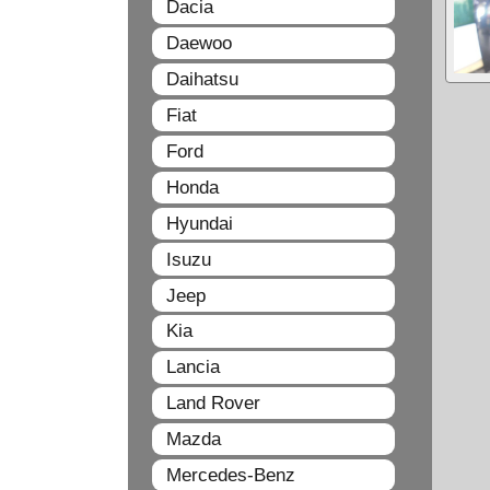
Dacia
Daewoo
Daihatsu
Fiat
Ford
Honda
Hyundai
Isuzu
Jeep
Kia
Lancia
Land Rover
Mazda
Mercedes-Benz