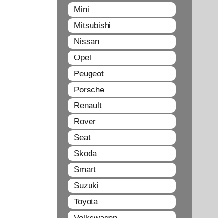
Mini
Mitsubishi
Nissan
Opel
Peugeot
Porsche
Renault
Rover
Seat
Skoda
Smart
Suzuki
Toyota
Volkswagen