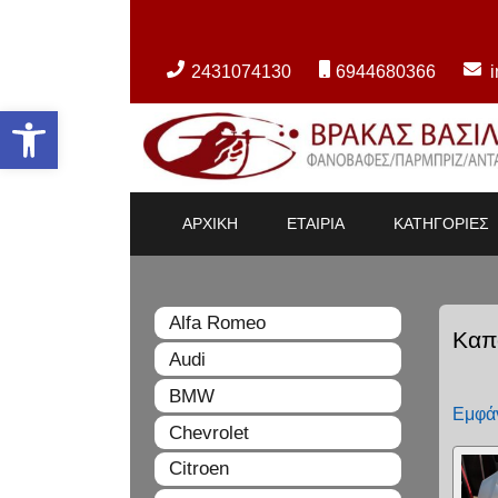
2431074130
6944680366
Ανοίξτε τη γραμμή εργαλείων
ΑΡΧΙΚΗ
ΕΤΑΙΡΙΑ
ΚΑΤΗΓΟΡΙΕΣ
Alfa Romeo
Καπ
Audi
BMW
Εμφάν
Chevrolet
Citroen