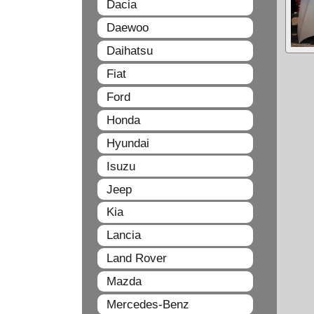
Dacia
Daewoo
Daihatsu
Fiat
Ford
Honda
Hyundai
Isuzu
Jeep
Kia
Lancia
Land Rover
Mazda
Mercedes-Benz