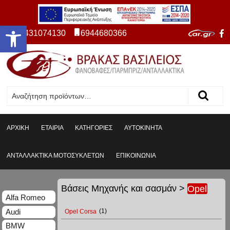
Ανοίξτε τη γραμμή εργαλείων
2431074130
6944680366
ΑΡΧΙΚΗ
ΕΤΑΙΡΙΑ
ΚΑΤΗΓΟΡΙΕΣ
ΑΥΤΟΚΙΝΗΤΑ
ΑΝΤΑΛΛΑΚΤΙΚΑ ΜΟΤΟΣΥΚΛΕΤΩΝ
ΕΠΙΚΟΙΝΩΝΙΑ
Βάσεις Μηχανής και σασμάν
>
Opel
Alfa Romeo
Audi
Opel Corsa
(1)
BMW