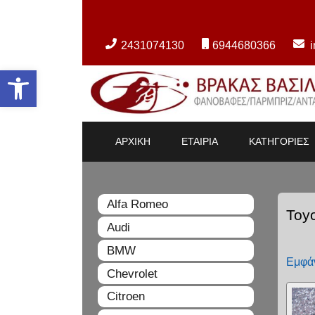
2431074130
6944680366
Ανοίξτε τη γραμμή εργαλείων
ΑΡΧΙΚΗ
ΕΤΑΙΡΙΑ
ΚΑΤΗΓΟΡΙΕΣ
Alfa Romeo
Toy
Audi
BMW
Εμφάν
Chevrolet
Citroen