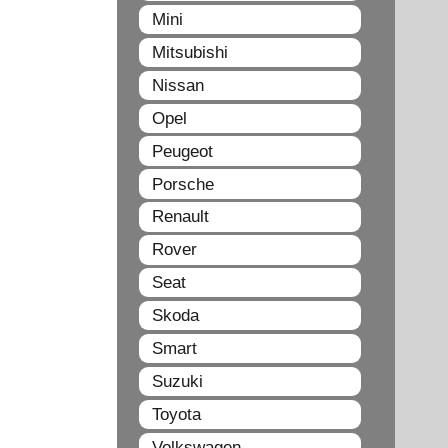
Mini
Mitsubishi
Nissan
Opel
Peugeot
Porsche
Renault
Rover
Seat
Skoda
Smart
Suzuki
Toyota
Volkswagen