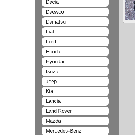
Dacia
Daewoo
Daihatsu
Fiat
Ford
Honda
Hyundai
Isuzu
Jeep
Kia
Lancia
Land Rover
Mazda
Mercedes-Benz