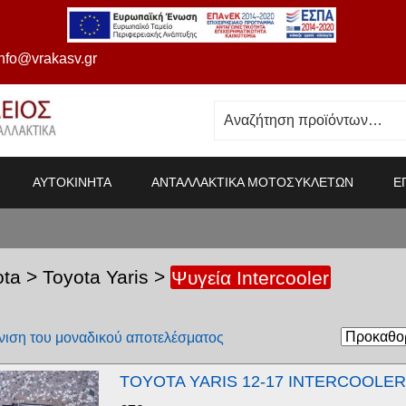
info@vrakasv.gr
ΑΥΤΟΚΙΝΗΤΑ
ΑΝΤΑΛΛΑΚΤΙΚΑ ΜΟΤΟΣΥΚΛΕΤΩΝ
Ε
ota
>
Toyota Yaris
>
Ψυγεία Intercooler
ιση του μοναδικού αποτελέσματος
TOYOTA YARIS 12-17 INTERCOOLE