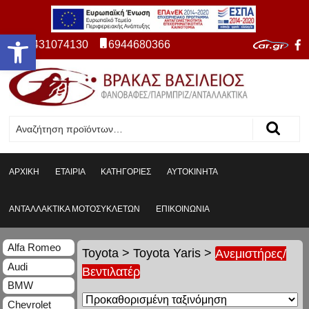
Ανοίξτε τη γραμμή εργαλείων
2431074130
6944680366
ΑΡΧΙΚΗ
ΕΤΑΙΡΙΑ
ΚΑΤΗΓΟΡΙΕΣ
ΑΥΤΟΚΙΝΗΤΑ
ΑΝΤΑΛΛΑΚΤΙΚΑ ΜΟΤΟΣΥΚΛΕΤΩΝ
ΕΠΙΚΟΙΝΩΝΙΑ
Alfa Romeo
Toyota
>
Toyota Yaris
>
Ανεμιστήρες/
Audi
Βεντιλατέρ
BMW
Chevrolet