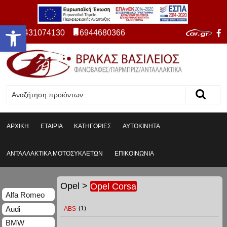
Ανοίξτε τη γραμμή εργαλείων
2431074130
6944680366
ΑΡΧΙΚΗ
ΕΤΑΙΡΙΑ
ΚΑΤΗΓΟΡΙΕΣ
ΑΥΤΟΚΙΝΗΤΑ
ΑΝΤΑΛΛΑΚΤΙΚΑ ΜΟΤΟΣΥΚΛΕΤΩΝ
ΕΠΙΚΟΙΝΩΝΙΑ
Opel
>
Opel Corsa
Alfa Romeo
Audi
ABS
(1)
BMW