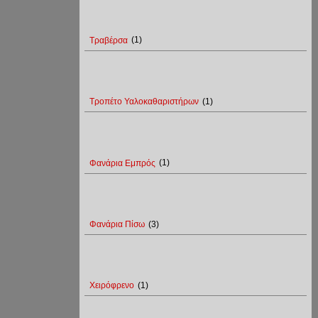
Τραβέρσα
(1)
Τροπέτο Υαλοκαθαριστήρων
(1)
Φανάρια Εμπρός
(1)
Φανάρια Πίσω
(3)
Χειρόφρενο
(1)