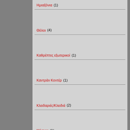
Ημιαξόνια
(1)
Θόλοι
(4)
Καθρέπτες εξωτερικοί
(1)
Καντράν Κοντέρ
(1)
Κλειδαριές/Κλειδιά
(2)