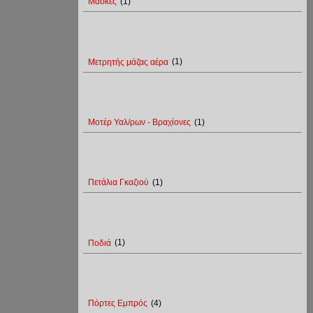
Μάσκες
(1)
Μετρητής μάζας αέρα
(1)
Μοτέρ Υαλ/ρων - Βραχίονες
(1)
Πετάλια Γκαζιού
(1)
Ποδιά
(1)
Πόρτες Εμπρός
(4)