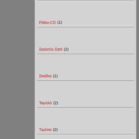
Ράδιο-CD
(1)
Σκελετός-Σασί
(2)
Σκιάδια
(1)
Ταμπλό
(2)
Τιμόνια
(2)