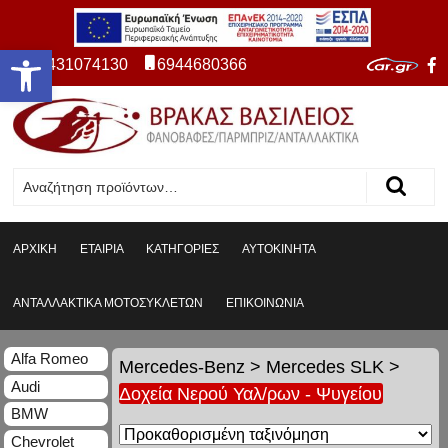
Ανοίξτε τη γραμμή εργαλείων
2431074130
6944680366
ΑΡΧΙΚΗ
ΕΤΑΙΡΙΑ
ΚΑΤΗΓΟΡΙΕΣ
ΑΥΤΟΚΙΝΗΤΑ
ΑΝΤΑΛΛΑΚΤΙΚΑ ΜΟΤΟΣΥΚΛΕΤΩΝ
ΕΠΙΚΟΙΝΩΝΙΑ
Alfa Romeo
Mercedes-Benz
>
Mercedes SLK
>
Audi
Δοχεία Νερού Υαλ/ρων - Ψυγείου
BMW
Chevrolet