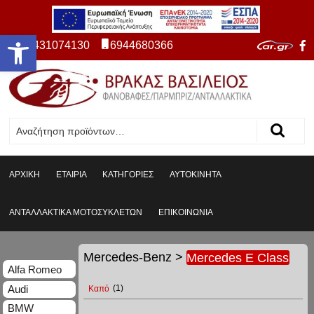
Ανοίξτε τη γραμμή εργαλείων
2431074130
6944680366
ΑΡΧΙΚΗ
ΕΤΑΙΡΙΑ
ΚΑΤΗΓΟΡΙΕΣ
ΑΥΤΟΚΙΝΗΤΑ
ΑΝΤΑΛΛΑΚΤΙΚΑ ΜΟΤΟΣΥΚΛΕΤΩΝ
ΕΠΙΚΟΙΝΩΝΙΑ
Mercedes-Benz
>
Mercedes E Class
Alfa Romeo
Audi
Καπό
(1)
BMW