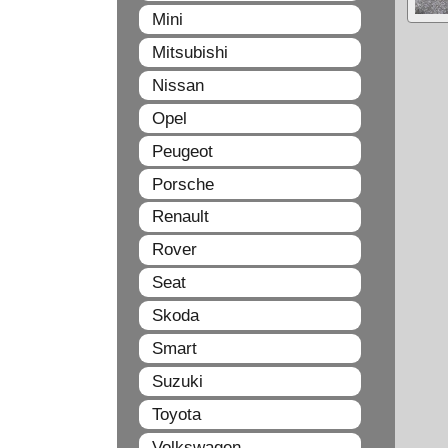
Mini
Mitsubishi
Nissan
Opel
Peugeot
Porsche
Renault
Rover
Seat
Skoda
Smart
Suzuki
Toyota
Volkswagen