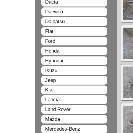
Dacia
Daewoo
Daihatsu
Fiat
Ford
Honda
Hyundai
Isuzu
Jeep
Kia
Lancia
Land Rover
Mazda
Mercedes-Benz