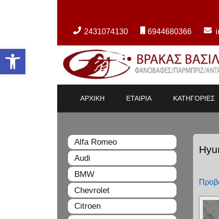
2431074130
6944680366
Ανοίξτε τη γραμμή εργαλείων
ΑΡΧΙΚΗ
ΕΤΑΙΡΙΑ
ΚΑΤΗΓΟΡΙΕΣ
Alfa Romeo
Hyu
Audi
BMW
Προβ
Chevrolet
Citroen