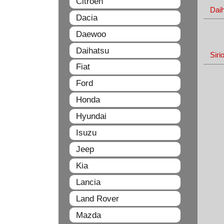
Citroen
Dai
Dacia
Daewoo
Daihatsu
Siri
Fiat
Ford
Honda
Hyundai
Isuzu
Jeep
Kia
Lancia
Land Rover
Mazda