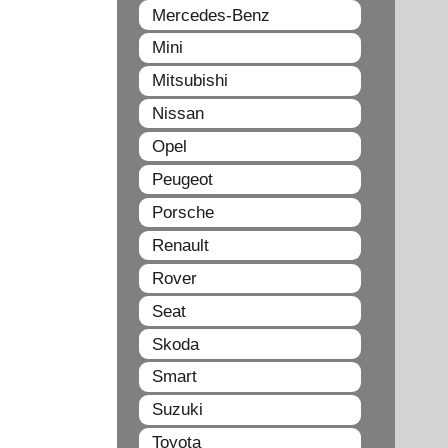
Mercedes-Benz
Mini
Mitsubishi
Nissan
Opel
Peugeot
Porsche
Renault
Rover
Seat
Skoda
Smart
Suzuki
Toyota