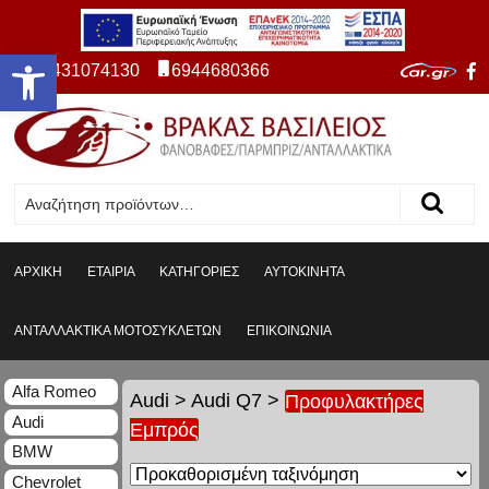
Ανοίξτε τη γραμμή εργαλείων
2431074130
6944680366
ΑΡΧΙΚΗ
ΕΤΑΙΡΙΑ
ΚΑΤΗΓΟΡΙΕΣ
ΑΥΤΟΚΙΝΗΤΑ
ΑΝΤΑΛΛΑΚΤΙΚΑ ΜΟΤΟΣΥΚΛΕΤΩΝ
ΕΠΙΚΟΙΝΩΝΙΑ
Alfa Romeo
Audi
>
Audi Q7
>
Προφυλακτήρες
Audi
Εμπρός
BMW
Chevrolet