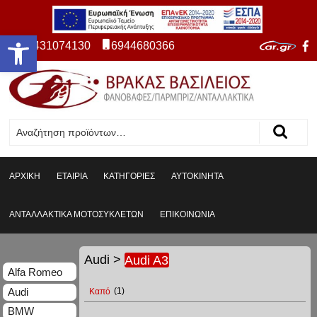
Ανοίξτε τη γραμμή εργαλείων
2431074130
6944680366
ΑΡΧΙΚΗ
ΕΤΑΙΡΙΑ
ΚΑΤΗΓΟΡΙΕΣ
ΑΥΤΟΚΙΝΗΤΑ
ΑΝΤΑΛΛΑΚΤΙΚΑ ΜΟΤΟΣΥΚΛΕΤΩΝ
ΕΠΙΚΟΙΝΩΝΙΑ
Audi
>
Audi A3
Alfa Romeo
Audi
Καπό
(1)
BMW